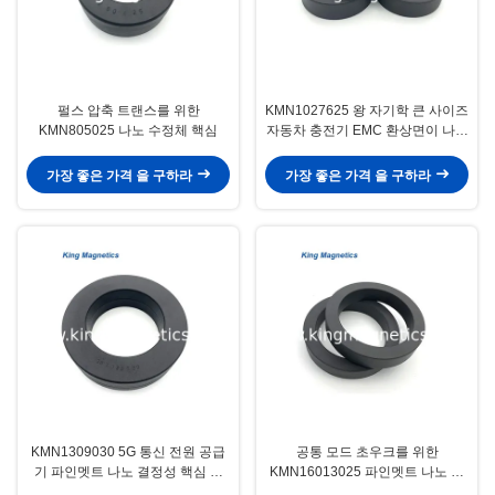
펄스 압축 트랜스를 위한
KMN1027625 왕 자기학 큰 사이즈
KMN805025 나노 수정체 핵심
자동차 충전기 EMC 환상면이 나노
수정체 핵심
가장 좋은 가격 을 구하라
가장 좋은 가격 을 구하라
KMN1309030 5G 통신 전원 공급
공통 모드 초우크를 위한
기 파인멧트 나노 결정성 핵심 큰
KMN16013025 파인멧트 나노 결
크기 이엠아이 필터
정성 링 코아