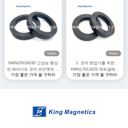
Video
Video
KMN20016030 고성능 환상
Ｃ 코어 변압기를 위한
면 페라이트 코어 파인멧트 나
KMN17012025 매트글래스
가장 좋은 가격 을 구하라
가장 좋은 가격 을 구하라
노 결정성 핵심
나노스리스탈라인 리본 Ｃ 형
태 철심