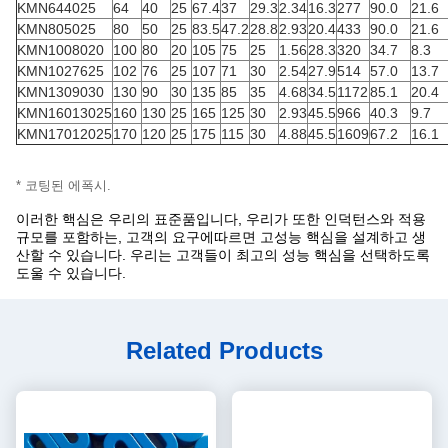
KMN644025
64
40
25
67.4
37
29.3
2.34
16.3
277
90.0
21.6
KMN805025
80
50
25
83.5
47.2
28.8
2.93
20.4
433
90.0
21.6
KMN1008020
100
80
20
105
75
25
1.56
28.3
320
34.7
8.3
KMN1027625
102
76
25
107
71
30
2.54
27.9
514
57.0
13.7
KMN1309030
130
90
30
135
85
35
4.68
34.5
1172
85.1
20.4
KMN16013025
160
130
25
165
125
30
2.93
45.5
966
40.3
9.7
KMN17012025
170
120
25
175
115
30
4.88
45.5
1609
67.2
16.1
* 코팅된 에폭시.
이러한 핵심은 우리의 표준품입니다, 우리가 또한 인덕턴스와 적용
규모를 포함하는, 고객의 요구에따르면 고성능 핵심을 설계하고 생
산할 수 있습니다. 우리는 고객들이 최고의 성능 핵심을 선택하도록
도울 수 있습니다.
Related Products