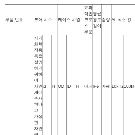
효과
적인
평균
부품 번호.
코어 치수
케이스 차원
크로
경로
중량
AL 최소 값
스
길이
부문
자기
화학
작용
등을
설명
하기
위하
여
자연
id
Ｈ
OD
ID
Ｈ
아페
lFe
마페
10kHz
100k
계에
존재
한다
고
가상
한
자연
력