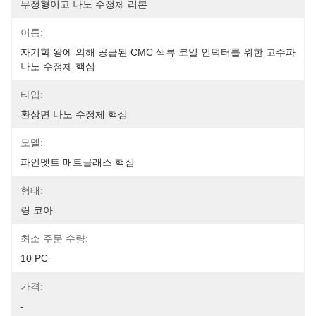
무정형이고 나노 수정체 리본
이름:
자기학 왕에 의해 공급된 CMC 색류 코일 인덕터를 위한 고주파 
나노 수정체 핵심
타입:
환상면 나노 수정체 핵심
모델:
파인멧트 매트글래스 핵심
형태:
링 코아
최소 주문 수량:
10 PC
가격:
-