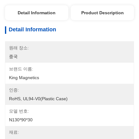
Detail Information
Product Description
Detail Information
원래 장소:
중국
브랜드 이름:
King Magnetics
인증:
RoHS, UL94-V0(Plastic Case)
모델 번호:
N130*90*30
재료: