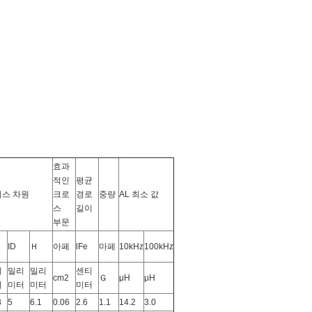
효과
적인
평균
스 차원
크로
경로
중량
AL 최소 값
스
길이
부문
ID
Ｈ
아페
lFe
마페
10kHz
100kHz
리
밀리
밀리
센티
cm2
Ｇ
μH
μH
터
미터
미터
미터
3
5
6.1
0.06
2.6
1.1
14.2
3.0