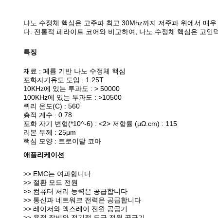
나노 수정체 핵심은 고주파 최고 30Mhz까지 저주파 위에서 매
다. 전통적 페라이트 코어와 비교하여, 나노 수정체 핵심은 고인덕
특징
재료 : 페륨 기반 나노 수정체 핵심
포화자기유도 도입 : 1.25T
10KHz에 있는 투과도 : > 50000
100KHz에 있는 투과도 : >10500
퀴리 온도(C) : 560
층적 계수 : 0.78
포화 자기 변형(*10^-6) : <2> 저항률 (μΩ.cm) : 115
리본 두께 : 25μm
핵심 모양 : 트로이달 코아
애플리케이션
>> EMC는 여과합니다
>> 절환 모드 전원
>> 컴퓨터 처리 능력은 공급합니다
>> 통신과 네트워크 전력은 공급합니다
>> 레이저와 엑스레이 전원 공급기
>> 용접 장비와 전기적 도금 전원 공급기