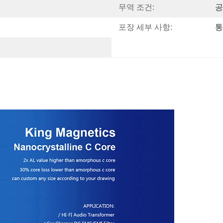
무역 조건:
공
포장 세부 사항:
통