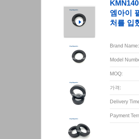
KMN140
엠아이 
처를 입
Brand Name:
Model Numbe
MOQ:
가격:
Delivery Tim
Payment Ter