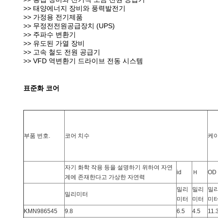
>> 태양에너지 장비와 풍력발전기
>> 가정용 전기제품
>> 무정전전원공급장치 (UPS)
>> 주파수 변환기
>> 유도된 가열 장비
>> 고속 철도 전원 공급기
>> VFD 역변환기 드라이브 전동 시스템
표준화 코어
부품 번호.
코어 치수
케이
자기 화학 작용 등을 설명하기 위하여 자연
id
Ｈ
OD
계에 존재한다고 가상한 자연력
밀리
밀리
밀
밀리미터
미터
미터
미
KMN986545
9.8
6.5
4.5
11.