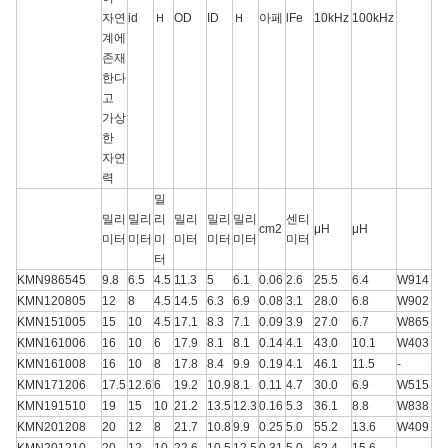
자연
id
Ｈ
OD
ID
Ｈ
아페
lFe
10kHz
100kHz
계에
존재
한다
고
가상
한
자연
력
밀
밀리
밀리
리
밀리
밀리
밀리
센티
cm2
μH
μH
미터
미터
미
미터
미터
미터
미터
터
KMN986545
9.8
6.5
4.5
11.3
5
6.1
0.06
2.6
25.5
6.4
W914
KMN120805
12
8
4.5
14.5
6.3
6.9
0.08
3.1
28.0
6.8
W902
KMN151005
15
10
4.5
17.1
8.3
7.1
0.09
3.9
27.0
6.7
W865
KMN161006
16
10
6
17.9
8.1
8.1
0.14
4.1
43.0
10.1
W403
KMN161008
16
10
8
17.8
8.4
9.9
0.19
4.1
46.1
11.5
-
KMN171206
17.5
12.6
6
19.2
10.9
8.1
0.11
4.7
30.0
6.9
W515
KMN191510
19
15
10
21.2
13.5
12.3
0.16
5.3
36.1
8.8
W838
KMN201208
20
12
8
21.7
10.8
9.9
0.25
5.0
55.2
13.6
W409
KMN201210
20
12
10
22.6
10.5
12.5
0.31
5.0
62.4
15.6
-