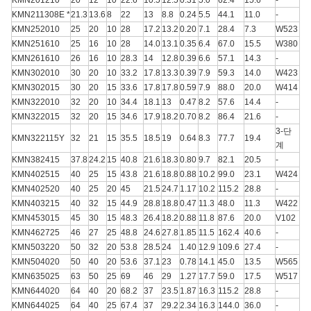
KMN211308E *
21.3
13.6
8
22
13
8.8
0.24
5.5
44.1
11.0
-
KMN252010
25
20
10
28
17.2
13.2
0.20
7.1
28.4
7.3
W523
KMN251610
25
16
10
28
14.0
13.1
0.35
6.4
67.0
15.5
W380
KMN261610
26
16
10
28.3
14
12.8
0.39
6.6
57.1
14.3
-
KMN302010
30
20
10
33.2
17.8
13.3
0.39
7.9
59.3
14.0
W423
KMN302015
30
20
15
33.6
17.8
17.8
0.59
7.9
88.0
20.0
W414
KMN322010
32
20
10
34.4
18.1
13
0.47
8.2
57.6
14.4
-
KMN322015
32
20
15
34.6
17.9
18.2
0.70
8.2
86.4
21.6
-
3-단
KMN322115Y
32
21
15
35.5
18.5
19
0.64
8.3
77.7
19.4
계
KMN382415
37.8
24.2
15
40.8
21.6
18.3
0.80
9.7
82.1
20.5
-
KMN402515
40
25
15
43.8
21.6
18.8
0.88
10.2
99.0
23.1
W424
KMN402520
40
25
20
45
21.5
24.7
1.17
10.2
115.2
28.8
-
KMN403215
40
32
15
44.9
28.8
18.8
0.47
11.3
48.0
11.3
W422
KMN453015
45
30
15
48.3
26.4
18.2
0.88
11.8
87.6
20.0
V102
KMN462725
46
27
25
48.8
24.6
27.8
1.85
11.5
162.4
40.6
-
KMN503220
50
32
20
53.8
28.5
24
1.40
12.9
109.6
27.4
-
KMN504020
50
40
20
53.6
37.1
23
0.78
14.1
45.0
13.5
W565
KMN635025
63
50
25
69
46
29
1.27
17.7
59.0
17.5
W517
KMN644020
64
40
20
68.2
37
23.5
1.87
16.3
115.2
28.8
-
KMN644025
64
40
25
67.4
37
29.2
2.34
16.3
144.0
36.0
-