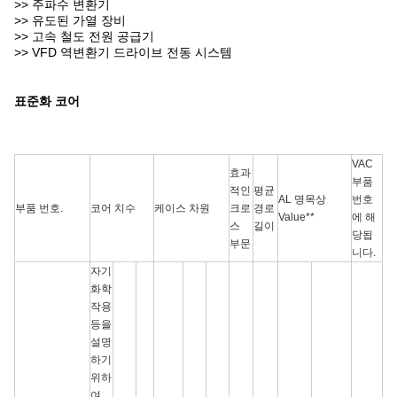
>> 주파수 변환기
>> 유도된 가열 장비
>> 고속 철도 전원 공급기
>> VFD 역변환기 드라이브 전동 시스템
표준화 코어
VAC
효과
부품
적인
평균
AL 명목상
번호
부품 번호.
코어 치수
케이스 차원
크로
경로
Value**
에 해
스
길이
당됩
부문
니다.
자기
화학
작용
등을
설명
하기
위하
여