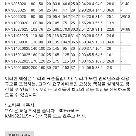
KMN805020
80
50
20
83.8
46.6
25.0
2.34
20.4
94.0
28.0
V140
KMN805025
80
50
25
84
47
29
2.93
20.4
144.0
36.0
-
KMN906020
90
60
20
95.4
54.7
24.7
2.34
23.6
81.0
25.1
W518
KMN1008020
100
80
20
105
75
25
1.56
28.3
55.5
13.9
-
KMN1027625
102
76
25
108.1
70.0
30.3
2.54
27.9
91.1
22.8
W468
KMN1108025
110
80
25
116.6
73.8
31.4
2.93
29.8
98.5
24.6
-
KMN1309030
130
90
30
135.3
84.9
36.5
4.68
34.5
136.1
34.0
-
KMN14010025
140
100
25
145
95
30
3.90
37.7
104
26
-
KMN16013025
160
130
25
165
125
30
2.93
45.5
64.6
16.1
-
KMN17012025
170
120
25
175
115
30
4.88
45.5
107.6
26.9
-
KMN20016030
200
160
30
207
153
37
4.5
56.5
83.2
2.8
-
이러한 핵심은 우리의 표준품입니다, 우리가 또한 인덕턴스와 적용
규모를 포함하는, 고객의 요구에따르면 고성능 핵심을 설계하고 생
산할 수 있습니다. 우리는 고객들이 최고의 성능 핵심을 선택하도록
도울 수 있습니다.
* 코팅된 에폭시.
** AL은 허용오차를 줍니다 - 30%/+50%
KMN322115Y - 3상 공통 모드 초우크 핵심.
우리의 서비스