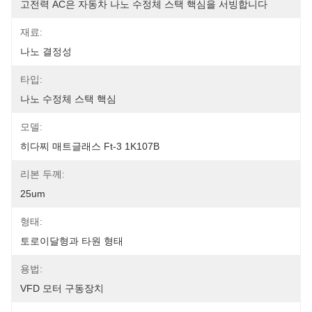
고전력 AC은 자동차 나노 수정체 스택 핵심을 서빙합니다
재료:
나노 결정성
타입:
나노 수정체 스택 핵심
모델:
히다찌 매트글래스 Ft-3 1K107B
리본 두께:
25um
형태:
토로이달형과 타원 형태
용법:
VFD 모터 구동장치