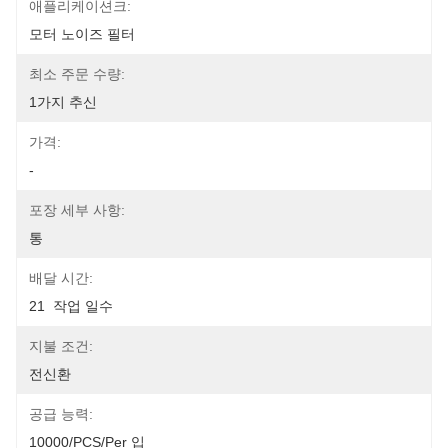
애플리케이션크:
모터 노이즈 필터
최소 주문 수량:
1가지 추신
가격:
-
포장 세부 사항:
통
배달 시간:
21  작업 일수
지불 조건:
전신환
공급 능력:
10000/PCS/Per 입