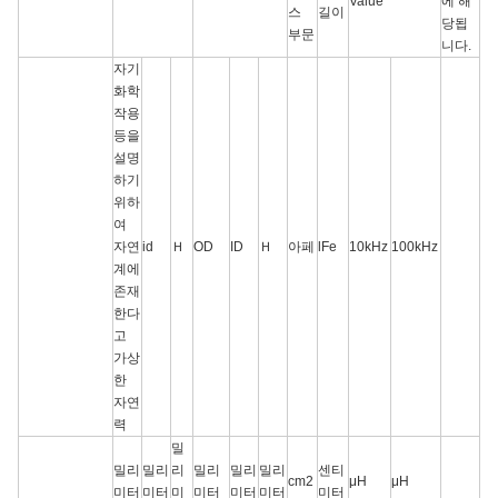
Value**
에 해
스
길이
당됩
부문
니다.
자기
화학
작용
등을
설명
하기
위하
여
자연
id
Ｈ
OD
ID
Ｈ
아페
lFe
10kHz
100kHz
계에
존재
한다
고
가상
한
자연
력
밀
밀리
밀리
리
밀리
밀리
밀리
센티
cm2
μH
μH
미터
미터
미
미터
미터
미터
미터