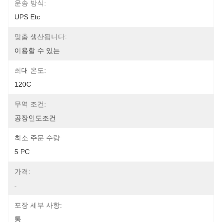
운송 방식:
UPS Etc
맞춤 생산됩니다:
이용할 수 있는
최대 온도:
120C
무역 조건:
공장인도조건
최소 주문 수량:
5 PC
가격:
-
포장 세부 사항:
통