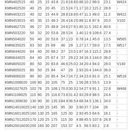
KMN402515
40
25
15
43.8
21.6
18.8
0.88
10.2
99.0
23.1
W424
KMN402520
40
25
20
45
21.5
24.7
1.17
10.2
115.2
28.8
-
KMN403215
40
32
15
44.9
28.8
18.8
0.47
11.3
48.0
11.3
W422
KMN453015
45
30
15
48.3
26.4
18.2
0.88
11.8
87.6
20.0
V102
KMN462725
46
27
25
48.8
24.6
27.8
1.85
11.5
162.4
40.6
-
KMN503220
50
32
20
53.8
28.5
24
1.40
12.9
109.6
27.4
-
KMN504020
50
40
20
53.6
37.1
23
0.78
14.1
45.0
13.5
W565
KMN635025
63
50
25
69
46
29
1.27
17.7
59.0
17.5
W517
KMN644020
64
40
20
68.2
37
23.5
1.87
16.3
115.2
28.8
-
KMN644025
64
40
25
67.4
37
29.2
2.34
16.3
144.0
36.0
-
KMN805020
80
50
20
83.8
46.6
25.0
2.34
20.4
94.0
28.0
V140
KMN805025
80
50
25
84
47
29
2.93
20.4
144.0
36.0
-
KMN906020
90
60
20
95.4
54.7
24.7
2.34
23.6
81.0
25.1
W518
KMN1008020
100
80
20
105
75
25
1.56
28.3
55.5
13.9
-
KMN1027625
102
76
25
108.1
70.0
30.3
2.54
27.9
91.1
22.8
W468
KMN1108025
110
80
25
116.6
73.8
31.4
2.93
29.8
98.5
24.6
-
KMN1309030
130
90
30
135.3
84.9
36.5
4.68
34.5
136.1
34.0
-
KMN14010025
140
100
25
145
95
30
3.90
37.7
104
26
-
KMN16013025
160
130
25
165
125
30
2.93
45.5
64.6
16.1
-
KMN17012025
170
120
25
175
115
30
4.88
45.5
107.6
26.9
-
KMN20016030
200
160
30
207
153
37
4.5
56.5
83.2
2.8
-