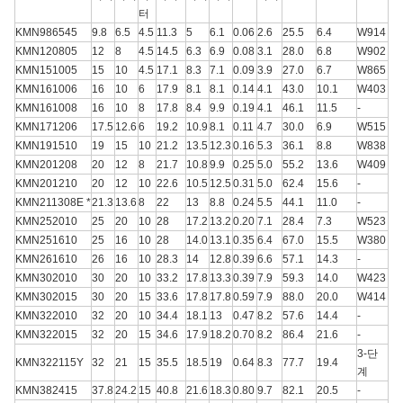
터
KMN986545
9.8
6.5
4.5
11.3
5
6.1
0.06
2.6
25.5
6.4
W914
KMN120805
12
8
4.5
14.5
6.3
6.9
0.08
3.1
28.0
6.8
W902
KMN151005
15
10
4.5
17.1
8.3
7.1
0.09
3.9
27.0
6.7
W865
KMN161006
16
10
6
17.9
8.1
8.1
0.14
4.1
43.0
10.1
W403
KMN161008
16
10
8
17.8
8.4
9.9
0.19
4.1
46.1
11.5
-
KMN171206
17.5
12.6
6
19.2
10.9
8.1
0.11
4.7
30.0
6.9
W515
KMN191510
19
15
10
21.2
13.5
12.3
0.16
5.3
36.1
8.8
W838
KMN201208
20
12
8
21.7
10.8
9.9
0.25
5.0
55.2
13.6
W409
KMN201210
20
12
10
22.6
10.5
12.5
0.31
5.0
62.4
15.6
-
KMN211308E *
21.3
13.6
8
22
13
8.8
0.24
5.5
44.1
11.0
-
KMN252010
25
20
10
28
17.2
13.2
0.20
7.1
28.4
7.3
W523
KMN251610
25
16
10
28
14.0
13.1
0.35
6.4
67.0
15.5
W380
KMN261610
26
16
10
28.3
14
12.8
0.39
6.6
57.1
14.3
-
KMN302010
30
20
10
33.2
17.8
13.3
0.39
7.9
59.3
14.0
W423
KMN302015
30
20
15
33.6
17.8
17.8
0.59
7.9
88.0
20.0
W414
KMN322010
32
20
10
34.4
18.1
13
0.47
8.2
57.6
14.4
-
KMN322015
32
20
15
34.6
17.9
18.2
0.70
8.2
86.4
21.6
-
3-단
KMN322115Y
32
21
15
35.5
18.5
19
0.64
8.3
77.7
19.4
계
KMN382415
37.8
24.2
15
40.8
21.6
18.3
0.80
9.7
82.1
20.5
-