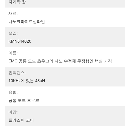
자기학 왕
재료:
나노크라이트살라인
모델:
KMN644020
이름:
EMC 공통 모드 초우크의 나노 수정체 무정형인 핵심 가격
인덕턴스:
10KHz에 있는 43uH
용법:
공통 모드 초우크
마감:
플라스틱 코어