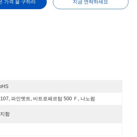
은 가격 을 구하라
지금 연락하세요
oHS
k107, 파인멧트, 비트로페르텀 500 Ｆ, 나노펌
지함