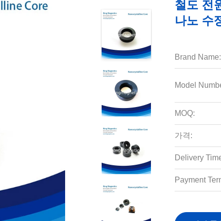
철도 전
나노 수
Brand Name:
Model Numbe
MOQ:
가격:
Delivery Tim
Payment Ter