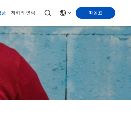
따옴표
상품
저희와 연락