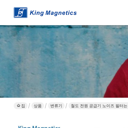
집
상품
변류기
철도 전원 공급기 노이즈 필터는