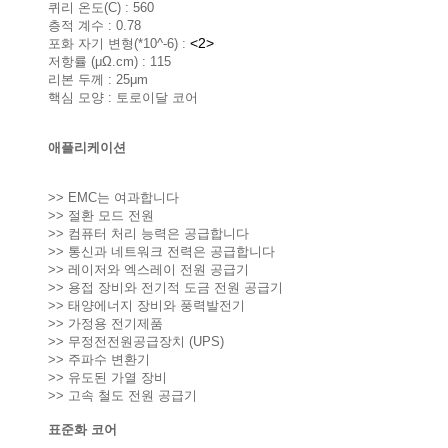
퀴리 온도(C) : 560
층적 계수 : 0.78
<2>
포화 자기 변형(*10^-6) :
저항률 (μΩ.cm) : 115
리본 두께 : 25μm
핵심 모양 : 토로이달 코어
애플리케이션
>> EMC는 여과합니다
>> 절환 모드 전원
>> 컴퓨터 처리 능력은 공급합니다
>> 통신과 네트워크 전력은 공급합니다
>> 레이저와 엑스레이 전원 공급기
>> 용접 장비와 전기적 도금 전원 공급기
>> 태양에너지 장비와 풍력발전기
>> 가정용 전기제품
>> 무정전전원공급장치 (UPS)
>> 주파수 변환기
>> 유도된 가열 장비
>> 고속 철도 전원 공급기
표준화 코어