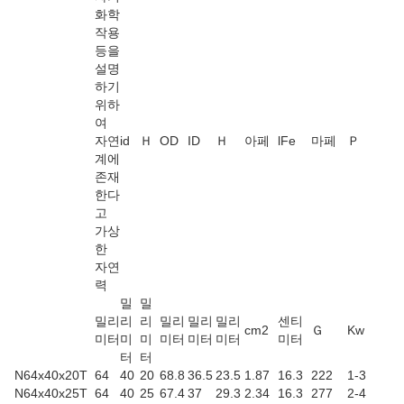
화학
작용
등을
설명
하기
위하
여
자연
id
Ｈ
OD
ID
Ｈ
아페
lFe
마페
Ｐ
계에
존재
한다
고
가상
한
자연
력
밀
밀
밀리
리
리
밀리
밀리
밀리
센티
cm2
Ｇ
Kw
미터
미
미
미터
미터
미터
미터
터
터
N64x40x20T
64
40
20
68.8
36.5
23.5
1.87
16.3
222
1-3
N64x40x25T
64
40
25
67.4
37
29.3
2.34
16.3
277
2-4