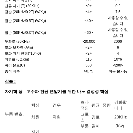
포화 자속 비중(T)
1.25
0.5
잔류 자기 (T) (20KHz)
<0>
0.2
철손 (20KHz/0.2T) (W/Kg)
<4>
7.5
사용할 수 없
철손 (20KHz/0.5T) (W/Kg)
<40>
습니다
사용할 수 없
철손 (50KHz/0.3T) (W/Kg)
<60>
습니다
투과도 (20KHz)
>20,000
2000
포화 보자력 (A/m)
<2>
6
포화 자기 변형(*10^-6)
<2>
4
저항률 (μΩ.cm)
115
10^6
퀴리 온도(C)
560
<200>
층적 계수
>0.75
이용 불가능
상술 :
자기학 왕 - 고주파 전원 변압기를 위한 나노 결정성 핵심
효과
강화합
핵심
경우
평균
중량
적인
니다
부품 번호.
크로
차원
차원
경로
20KHz
스
부문
길이
(Kw)
자기